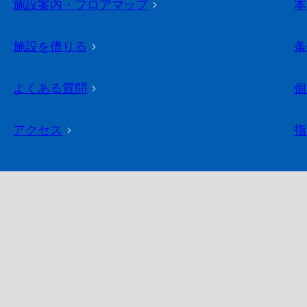
施設案内・フロアマップ
>
本
施設を借りる
>
条
よくある質問
>
個
アクセス
>
指